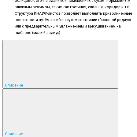
облицовок стен, в зданиях и помещениях с сухим, нормальным
влажным режимом, таких как гостиная, спальня, коридор и т.п.
Структура КНАУФ-листов позволяет выполнять криволинейные
поверхности путём изгиба в сухом состоянии (большой радиус)
или с предварительным увлажнением и высушиванием на
шаблоне (малый радиус).
Описание
Описание