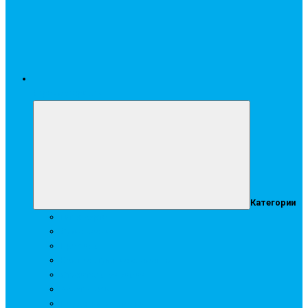
Стройматериалы
Категории
Гипсокартон
Сухие смеси
Профиль
Комплектующие элементы
Строительная химия
Аквапанель
Подвесные потолки