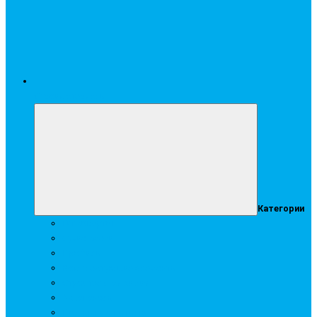
Стройматериалы
Категории
Гипсокартон
Сухие смеси
Профиль
Комплектующие элементы
Строительная химия
Аквапанель
Подвесные потолки