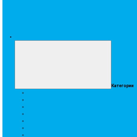
Стройматери
Категории
Гипсокартон
Сухие смеси
Профиль
Комплектующие элементы
Строительная химия
Аквапанель
Подвесные потолки