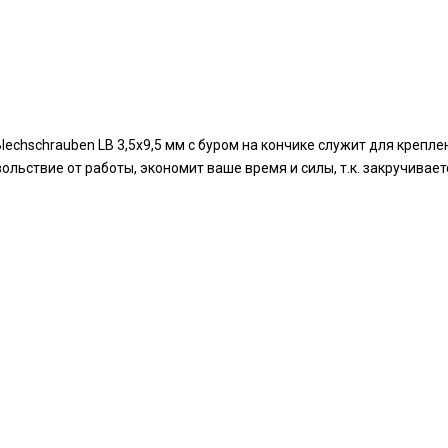
Blechschrauben LB 3,5х9,5 мм с буром на кончике служит для крепл
льствие от работы, экономит ваше время и силы, т.к. закручивае