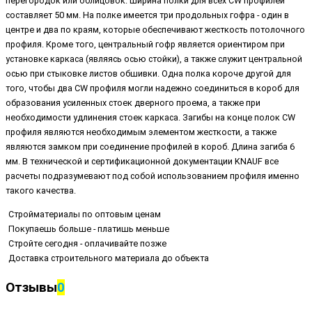
перегородок или облицовок. Ширина полки для всех CW профилей
составляет 50 мм. На полке имеется три продольных гофра - один в
центре и два по краям, которые обеспечивают жесткость потолочного
профиля. Кроме того, центральный гофр является ориентиром при
установке каркаса (являясь осью стойки), а также служит центральной
осью при стыковке листов обшивки. Одна полка короче другой для
того, чтобы два CW профиля могли надежно соединиться в короб для
образования усиленных стоек дверного проема, а также при
необходимости удлинения стоек каркаса. Загибы на конце полок CW
профиля являются необходимым элементом жесткости, а также
являются замком при соединение профилей в короб. Длина загиба 6
мм. В технической и сертификационной документации KNAUF все
расчеты подразумевают под собой использованием профиля именно
такого качества.
Стройматериалы по оптовым ценам
Покупаешь больше - платишь меньше
Стройте сегодня - оплачивайте позже
Доставка строительного материала до объекта
Отзывы
0