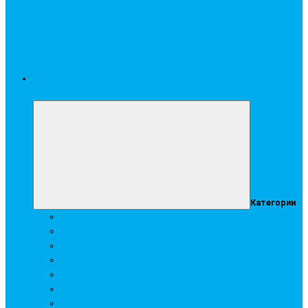
Стройматериалы
Категории
Гипсокартон
Сухие смеси
Профиль
Комплектующие элементы
Строительная химия
Аквапанель
Подвесные потолки