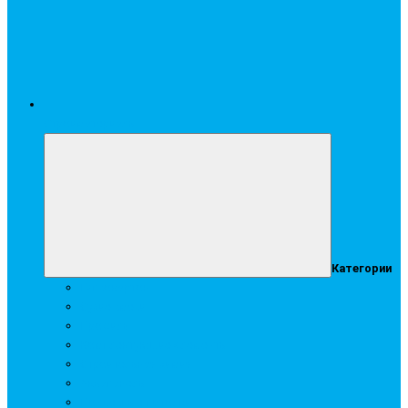
Стройматериалы
Категории
Гипсокартон
Сухие смеси
Профиль
Комплектующие элементы
Строительная химия
Аквапанель
Подвесные потолки