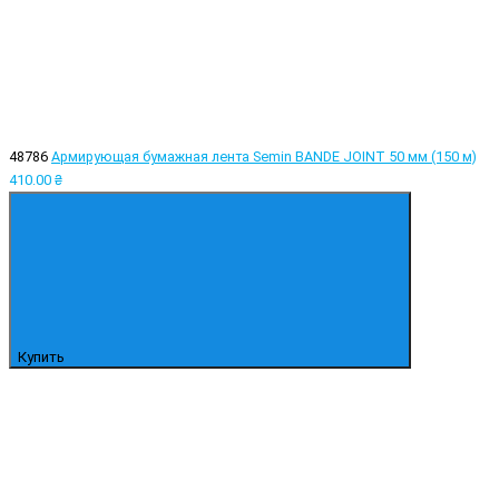
48786
Армирующая бумажная лента Semin BANDE JOINT 50 мм (150 м)
410.00 ₴
Купить