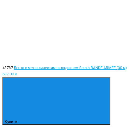
48787
Лента с металлическим вкладышем Semin BANDE ARMEE (30 м)
687.08 ₴
Купить