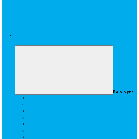
Стройматериалы
Категории
Гипсокартон
Сухие смеси
Профиль
Комплектующие элементы
Строительная химия
Аквапанель
Подвесные потолки