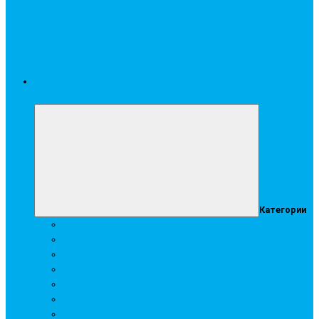
Стройматериалы
Категории
Гипсокартон
Сухие смеси
Профиль
Комплектующие элементы
Строительная химия
Аквапанель
Подвесные потолки