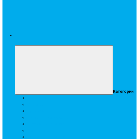
Стройматериалы
Категории
Гипсокартон
Сухие смеси
Профиль
Комплектующие элементы
Строительная химия
Аквапанель
Подвесные потолки