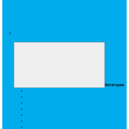
Стройматериалы
Категории
Гипсокартон
Сухие смеси
Профиль
Комплектующие элементы
Строительная химия
Аквапанель
Подвесные потолки