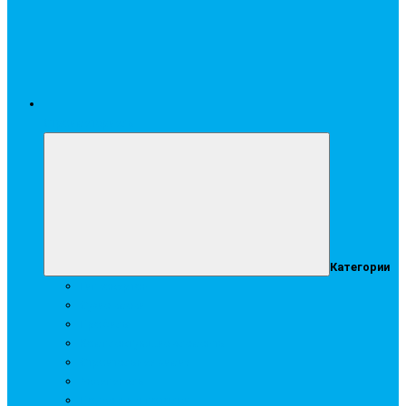
Стройматериалы
Категории
Гипсокартон
Сухие смеси
Профиль
Комплектующие элементы
Строительная химия
Аквапанель
Подвесные потолки